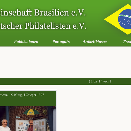
Publikationen
Português
Artikel/Muster
Foto
( 1 bis 1 ) von 1
hweiz - K.Wittig, J.Cowper 1997