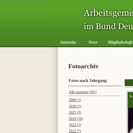
Startseite
News
Mitgliedschaft
Fotoarchiv
Fotos nach Jahrgang:
Alle anzeigen (181)
Sc
2099 (1)
2026 (1)
2025 (3)
2024 (16)
2023 (3)
2022 (7)